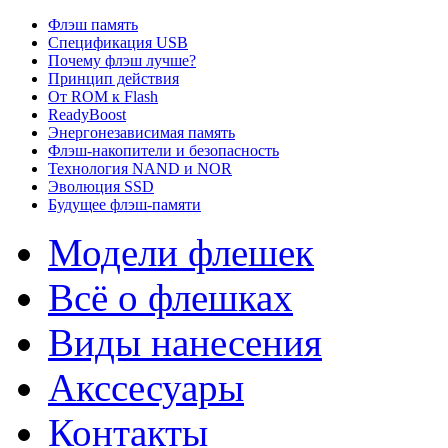
Флэш память
Спецификация USB
Почему флэш лучше?
Принцип действия
От ROM к Flash
ReadyBoost
Энергонезависимая память
Флэш-накопители и безопасность
Технология NAND и NOR
Эволюция SSD
Будущее флэш-памяти
Модели флешек
Всё о флешках
Виды нанесения
Акссесуары
Контакты