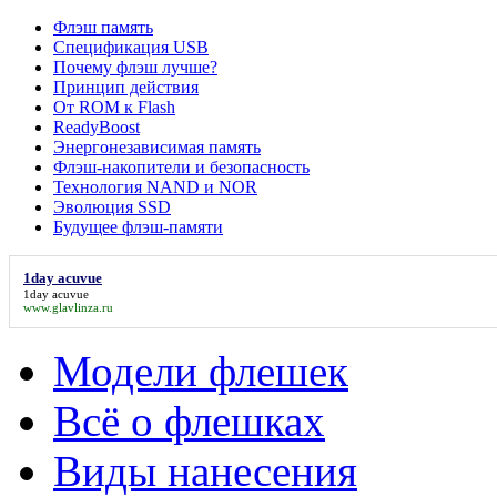
Флэш память
Спецификация USB
Почему флэш лучше?
Принцип действия
От ROM к Flash
ReadyBoost
Энергонезависимая память
Флэш-накопители и безопасность
Технология NAND и NOR
Эволюция SSD
Будущее флэш-памяти
1day acuvue
1day acuvue
www.glavlinza.ru
Модели флешек
Всё о флешках
Виды нанесения