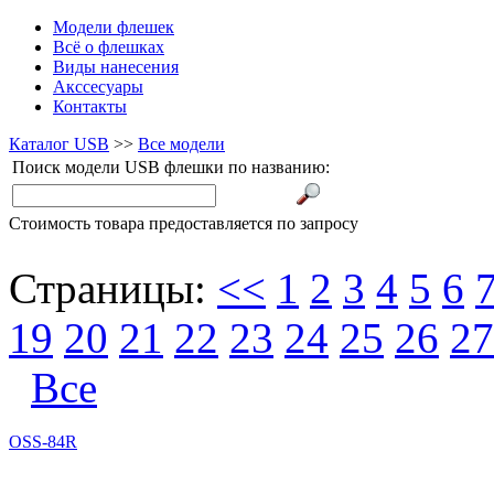
Модели флешек
Всё о флешках
Виды нанесения
Акссесуары
Контакты
Каталог USB
>>
Все модели
Поиск модели USB флешки по названию:
Cтоимость товара предоставляется по запросу
Страницы:
<<
1
2
3
4
5
6
19
20
21
22
23
24
25
26
27
Все
OSS-84R