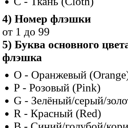
C - Ткань (Cloth)
4) Номер флэшки
от 1 до 99
5) Буква основного цвет
флэшка
O - Оранжевый (Orange
P - Розовый (Pink)
G - Зелёный/серый/золо
R - Красный (Red)
B - Синий/голубой/кор